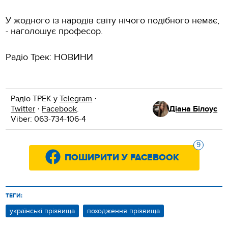
У жодного із народів світу нічого подібного немає,
- наголошує професор.
Радіо Трек: НОВИНИ
Радіо ТРЕК у
Telegram
·
Twitter
·
Facebook
.
Діана Білоус
Viber: 063-734-106-4
9
ПОШИРИТИ У FACEBOOK
ТЕГИ:
українські прізвища
походження прізвища