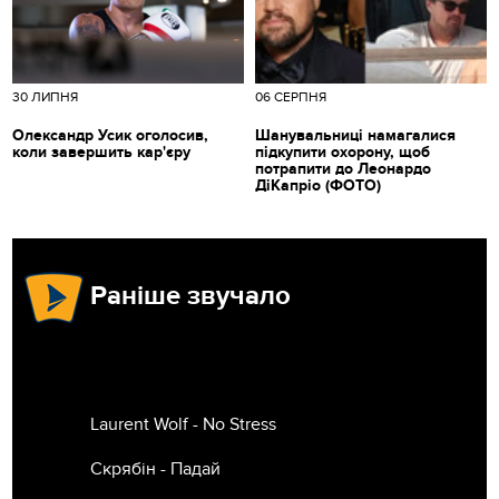
30 ЛИПНЯ
06 СЕРПНЯ
Олександр Усик оголосив,
Шанувальниці намагалися
коли завершить кар'єру
підкупити охорону, щоб
потрапити до Леонардо
ДіКапріо (ФОТО)
Раніше звучало
Laurent Wolf - No Stress
Скрябін - Падай