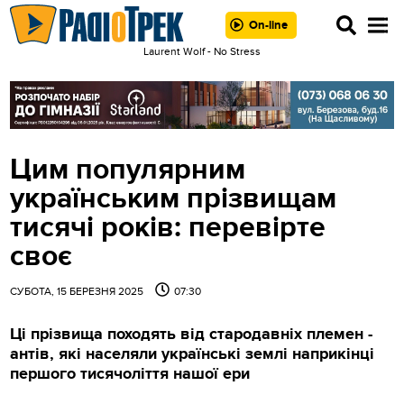
On-line
Laurent Wolf - No Stress
Цим популярним
українським прізвищам
тисячі років: перевірте
своє
СУБОТА, 15 БЕРЕЗНЯ 2025
07:30
Ці прізвища походять від стародавніх племен -
антів, які населяли українські землі наприкінці
першого тисячоліття нашої ери