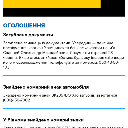
ОГОЛОШЕННЯ
Загублено документи
Загублено гаманець із документами. Усередині — пенсійне
посвідчення, картка «Рівнянина» та банківські картки на ім’я
Соловей Олександр Миколайович. Документи втрачені 23
червня. Якщо хтось знайшов або має будь-яку інформацію щодо
його місцезнаходження, телефонуйте за номером: 050-43-50-
103
Знайдено номерний знак автомобіля
Знайдено номерний знак ВК2357ВО Хто загубив, звертатися
(096)-150-7002
У Рівному знайдено номерні знаки