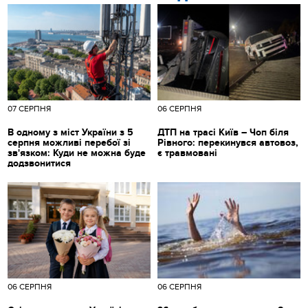
07 СЕРПНЯ
06 СЕРПНЯ
В одному з міст України з 5
ДТП на трасі Київ – Чоп біля
серпня можливі перебої зі
Рівного: перекинувся автовоз,
зв'язком: Куди не можна буде
є травмовані
додзвонитися
06 СЕРПНЯ
06 СЕРПНЯ