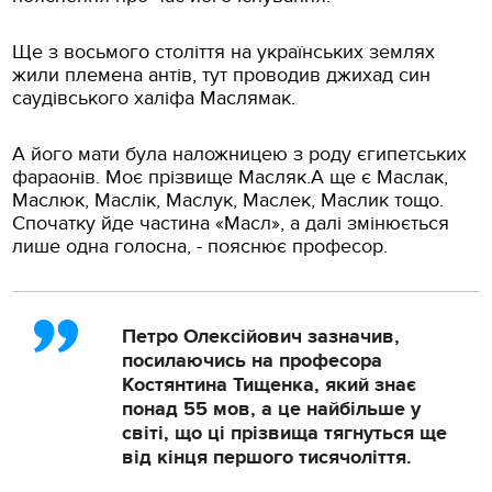
Ще з восьмого століття на українських землях
жили племена антів, тут проводив джихад син
саудівського халіфа Маслямак.
А його мати була наложницею з роду єгипетських
фараонів. Моє прізвище Масляк.А ще є Маслак,
Маслюк, Маслік, Маслук, Маслек, Маслик тощо.
Спочатку йде частина «Масл», а далі змінюється
лише одна голосна, - пояснює професор.
Петро Олексійович зазначив,
посилаючись на професора
Костянтина Тищенка, який знає
понад 55 мов, а це найбільше у
світі, що ці прізвища тягнуться ще
від кінця першого тисячоліття.