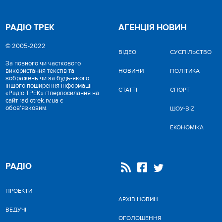
РАДІО ТРЕК
АГЕНЦІЯ НОВИН
© 2005-2022
ВІДЕО
CУСПІЛЬСТВО
За повного чи часткового
використання текстів та
НОВИНИ
ПОЛІТИКА
зображень чи за будь-якого
іншого поширення інформації
СТАТТІ
СПОРТ
«Радіо ТРЕК» гіперпосилання на
сайт radiotrek.rv.ua є
обов'язковим.
ШОУ-BIZ
ЕКОНОМІКА
РАДІО
ПРОЕКТИ
АРХІВ НОВИН
ВЕДУЧІ
ОГОЛОШЕННЯ