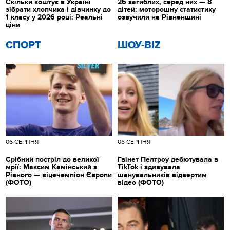
Скільки коштує в Україні
26 загиблих, серед них — 8
зібрати хлопчика і дівчинку до
дітей: моторошну статистику
1 класу у 2026 році: Реальні
озвучили на Рівненщині
ціни
СПОРТ
ШОУ-BIZ
06 СЕРПНЯ
06 СЕРПНЯ
Срібний постріл до великої
Гвінет Пелтроу дебютувала в
мрії: Максим Камінський з
TikTok і здивувала
Рівного — віцечемпіон Європи
шанувальників відвертим
(ФОТО)
відео (ФОТО)