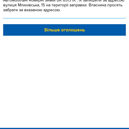
Автомобільні номерні знаки BK 6513 IX , їх залишили за адресою
вулиця Млинівська, 15 на території заправки. Власника просять
забрати за вказаною адресою.
Більше оголошень