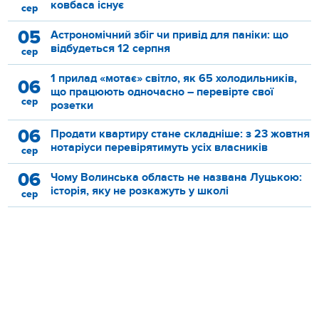
ковбаса існує
сер
05
Астрономічний збіг чи привід для паніки: що
відбудеться 12 серпня
сер
1 прилад «мотає» світло, як 65 холодильників,
06
що працюють одночасно – перевірте свої
сер
розетки
06
Продати квартиру стане складніше: з 23 жовтня
нотаріуси перевірятимуть усіх власників
сер
06
Чому Волинська область не названа Луцькою:
історія, яку не розкажуть у школі
сер