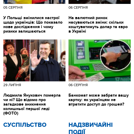
05 СЕРПНЯ
06 СЕРПНЯ
У Польщі змінилися настрої
На валютний ринок
щодо українців: Що показало
насуваються зміни: скільки
нове дослідження і чому
коштуватимуть долар та євро
ризики залишаються
в Україні
29 ЛИПНЯ
06 СЕРПНЯ
Людмила Янукович померла
Банкомат може забрати вашу
чи ні? Що відомо про
картку: як українцям не
загадкове зникнення
втратити доступ до грошей?
колишньої першої леді
(ФОТО)
CУСПІЛЬСТВО
НАДЗВИЧАЙНІ
ПОДІЇ