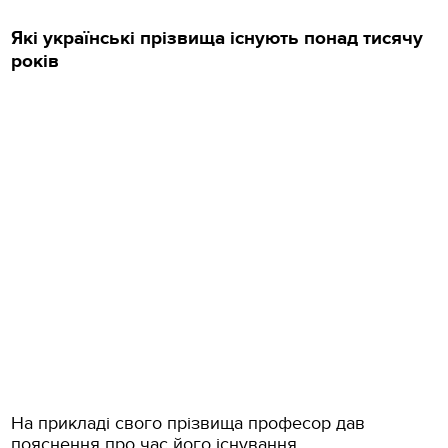
Які українські прізвища існують понад тисячу
років
На прикладі свого прізвища професор дав
пояснення про час його існування.