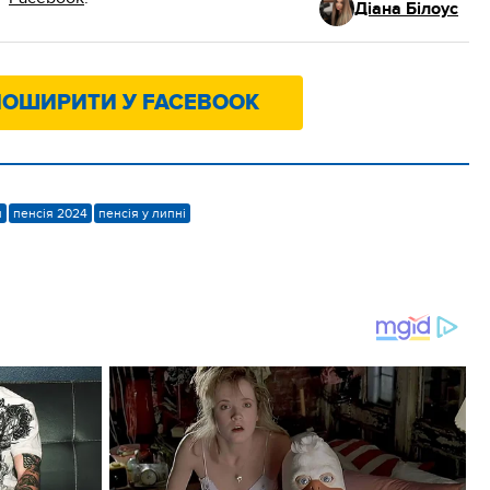
Діана Білоус
ОШИРИТИ У FACEBOOK
и
пенсія 2024
пенсія у липні