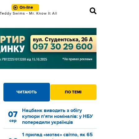
On-line
Teddy Swims - Mr. Know It All
ЧИТАЮТЬ
ПО ТЕМІ
Нацбанк виводить з обігу
07
купюри п'яти номіналів: у НБУ
сер
попередили українців
1 прилад «мотає» світло, як 65