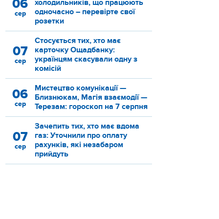
06
холодильників, що працюють
одночасно – перевірте свої
сер
розетки
Стосується тих, хто має
07
карточку Ощадбанку:
українцям скасували одну з
сер
комісій
Мистецтво комунікації —
06
Близнюкам, Магія взаємодії —
сер
Терезам: гороскоп на 7 серпня
Зачепить тих, хто має вдома
07
газ: Уточнили про оплату
рахунків, які незабаром
сер
прийдуть