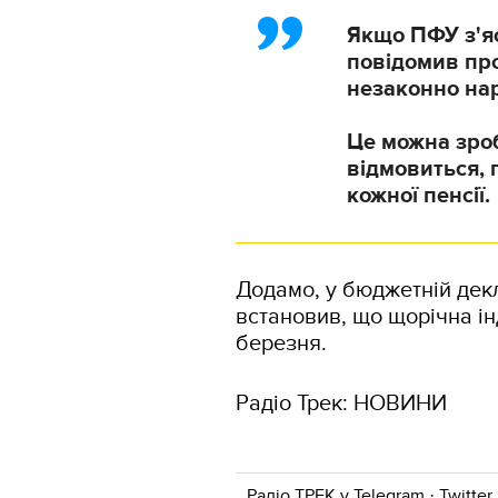
Якщо ПФУ з'яс
повідомив про
незаконно нар
Це можна зроб
відмовиться, 
кожної пенсії.
Додамо, у бюджетній декл
встановив, що щорічна ін
березня.
Радіо Трек: НОВИНИ
Радіо ТРЕК у
Telegram
·
Twitter