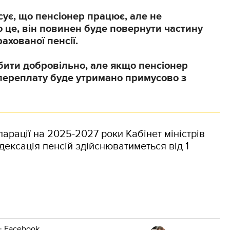
ує, що пенсіонер працює, але не
 це, він повинен буде повернути частину
ахованої пенсії.
ити добровільно, але якщо пенсіонер
переплату буде утримано примусово з
арації на 2025-2027 роки Кабінет міністрів
дексація пенсій здійснюватиметься від 1
·
Facebook
.