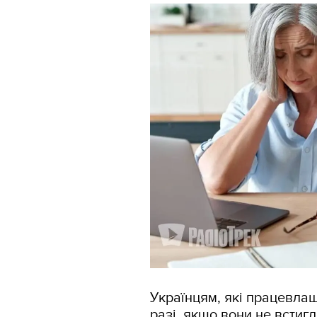
Українцям, які працевла
разі, якщо вони не встиг