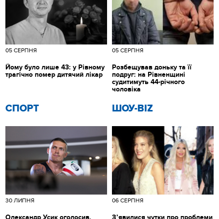
05 СЕРПНЯ
05 СЕРПНЯ
Йому було лише 43: у Рівному
Розбещував доньку та її
трагічно помер дитячий лікар
подруг: на Рівненщині
судитимуть 44-річного
чоловіка
СПОРТ
ШОУ-BIZ
30 ЛИПНЯ
06 СЕРПНЯ
Олександр Усик оголосив,
З’явилися чутки про проблеми