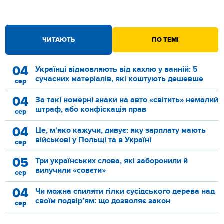
ЧИТАЮТЬ
ПО ТЕМІ
04
Українці відмовляють від кахлю у ванній: 5
сучасних матеріалів, які коштують дешевше
сер
04
За такі номерні знаки на авто «світить» немалий
штраф, або конфіскація прав
сер
04
Це, м'яко кажучи, дивує: яку зарплату мають
військові у Польщі та в Україні
сер
05
Три українських слова, які заборонили й
вилучили «совєти»
сер
04
Чи можна спиляти гілки сусідського дерева над
своїм подвір’ям: що дозволяє закон
сер