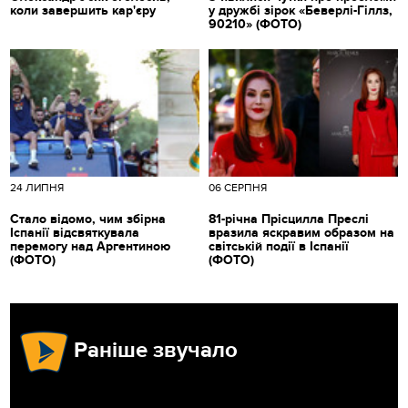
коли завершить кар'єру
у дружбі зірок «Беверлі-Гіллз,
90210» (ФОТО)
24 ЛИПНЯ
06 СЕРПНЯ
Стало відомо, чим збірна
81-річна Прісцилла Преслі
Іспанії відсвяткувала
вразила яскравим образом на
перемогу над Аргентиною
світській події в Іспанії
(ФОТО)
(ФОТО)
Раніше звучало