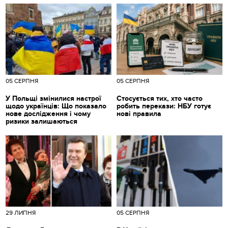
05 СЕРПНЯ
05 СЕРПНЯ
У Польщі змінилися настрої
Стосується тих, хто часто
щодо українців: Що показало
робить перекази: НБУ готує
нове дослідження і чому
нові правила
ризики залишаються
29 ЛИПНЯ
05 СЕРПНЯ