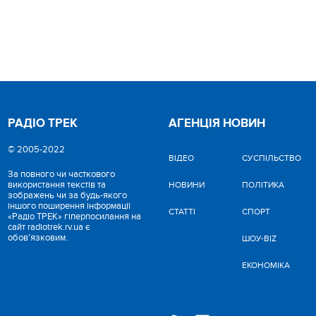
РАДІО ТРЕК
АГЕНЦІЯ НОВИН
© 2005-2022
ВІДЕО
CУСПІЛЬСТВО
За повного чи часткового
використання текстів та
НОВИНИ
ПОЛІТИКА
зображень чи за будь-якого
іншого поширення інформації
СТАТТІ
СПОРТ
«Радіо ТРЕК» гіперпосилання на
сайт radiotrek.rv.ua є
обов'язковим.
ШОУ-BIZ
ЕКОНОМІКА