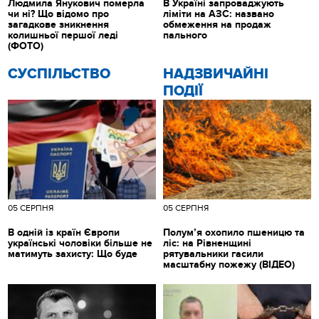
Людмила Янукович померла
В Україні запроваджують
чи ні? Що відомо про
ліміти на АЗС: названо
загадкове зникнення
обмеження на продаж
колишньої першої леді
пального
(ФОТО)
CУСПІЛЬСТВО
НАДЗВИЧАЙНІ
ПОДІЇ
05 СЕРПНЯ
05 СЕРПНЯ
В одній із країн Європи
Полум’я охопило пшеницю та
українські чоловіки більше не
ліс: на Рівненщині
матимуть захисту: Що буде
рятувальники гасили
масштабну пожежу (ВІДЕО)