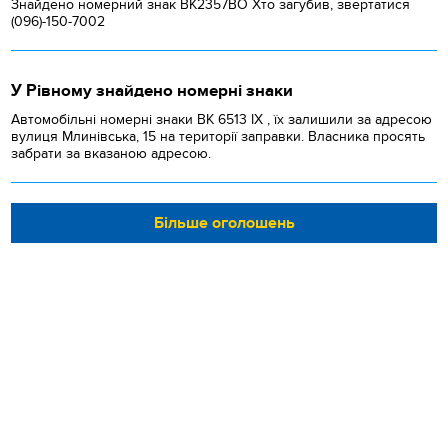
Знайдено номерний знак ВК2357ВО Хто загубив, звертатися
(096)-150-7002
У Рівному знайдено номерні знаки
Автомобільні номерні знаки BK 6513 IX , їх залишили за адресою
вулиця Млинівська, 15 на території заправки. Власника просять
забрати за вказаною адресою.
Більше оголошень