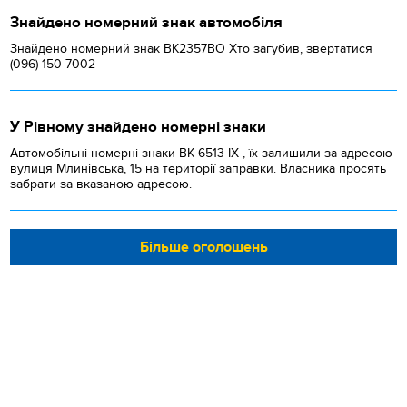
Знайдено номерний знак автомобіля
Знайдено номерний знак ВК2357ВО Хто загубив, звертатися
(096)-150-7002
У Рівному знайдено номерні знаки
Автомобільні номерні знаки BK 6513 IX , їх залишили за адресою
вулиця Млинівська, 15 на території заправки. Власника просять
забрати за вказаною адресою.
Більше оголошень