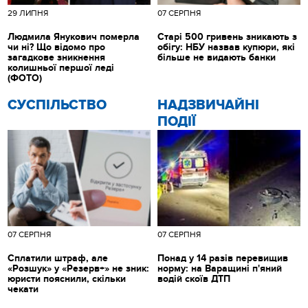
29 ЛИПНЯ
07 СЕРПНЯ
Людмила Янукович померла
Старі 500 гривень зникають з
чи ні? Що відомо про
обігу: НБУ назвав купюри, які
загадкове зникнення
більше не видають банки
колишньої першої леді
(ФОТО)
CУСПІЛЬСТВО
НАДЗВИЧАЙНІ
ПОДІЇ
07 СЕРПНЯ
07 СЕРПНЯ
Сплатили штраф, але
Понад у 14 разів перевищив
«Розшук» у «Резерв+» не зник:
норму: на Варащині п'яний
юристи пояснили, скільки
водій скоїв ДТП
чекати