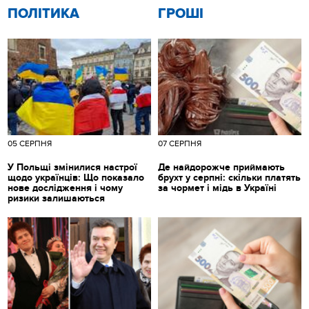
ПОЛІТИКА
ГРОШІ
05 СЕРПНЯ
07 СЕРПНЯ
У Польщі змінилися настрої
Де найдорожче приймають
щодо українців: Що показало
брухт у серпні: скільки платять
нове дослідження і чому
за чормет і мідь в Україні
ризики залишаються