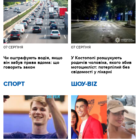
07 СЕРПНЯ
07 СЕРПНЯ
Чи оштрафують водія, якщо
У Костополі розшукують
він забув права вдома: що
родичів чоловіка, якого збив
говорить закон
мотоцикліст: потерпілий без
свідомості у лікарні
СПОРТ
ШОУ-BIZ