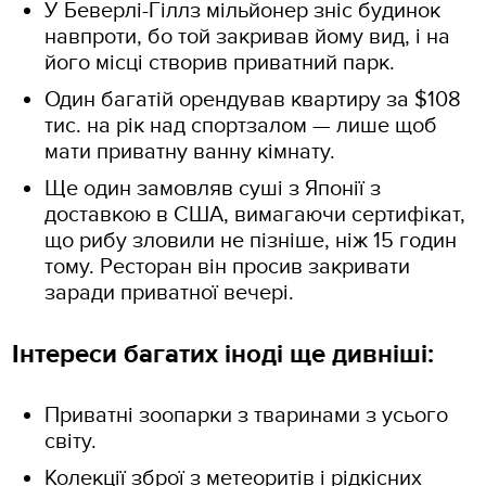
У Беверлі-Гіллз мільйонер зніс будинок
навпроти, бо той закривав йому вид, і на
його місці створив приватний парк.
Один багатій орендував квартиру за $108
тис. на рік над спортзалом — лише щоб
мати приватну ванну кімнату.
Ще один замовляв суші з Японії з
доставкою в США, вимагаючи сертифікат,
що рибу зловили не пізніше, ніж 15 годин
тому. Ресторан він просив закривати
заради приватної вечері.
Інтереси багатих іноді ще дивніші:
Приватні зоопарки з тваринами з усього
світу.
Колекції зброї з метеоритів і рідкісних