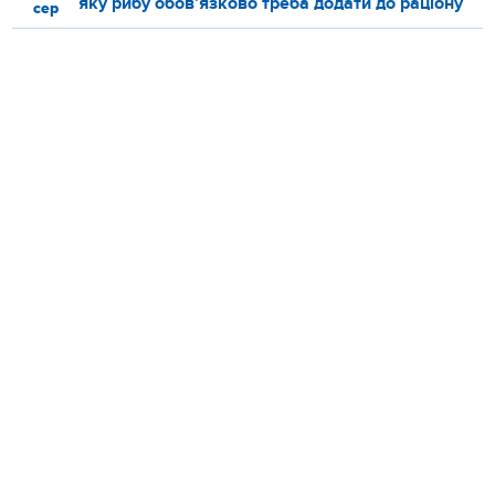
яку рибу обов’язково треба додати до раціону
сер