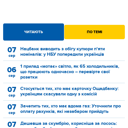
ЧИТАЮТЬ
ПО ТЕМІ
07
Нацбанк виводить з обігу купюри п'яти
номіналів: у НБУ попередили українців
сер
1 прилад «мотає» світло, як 65 холодильників,
06
що працюють одночасно – перевірте свої
сер
розетки
07
Стосується тих, хто має карточку Ощадбанку:
українцям скасували одну з комісій
сер
07
Зачепить тих, хто має вдома газ: Уточнили про
оплату рахунків, які незабаром прийдуть
сер
07
Дешевша за скумбрію, корисніша за лосось: