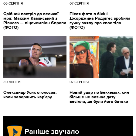
06 СЕРПНЯ
07 СЕРПНЯ
Срібний постріл до великої
Після фото в бікіні
мрії: Максим Камінський з
Джорджина Родрігес зробила
Рівного — віцечемпіон Європи
гучну заяву про своє тіло
(ФОТО)
(ФОТО)
30 ЛИПНЯ
07 СЕРПНЯ
Олександр Усик оголосив,
Новий удар по Бекхемах: син
коли завершить кар'єру
більше не визнає дату
весілля, де були його батьки
Раніше звучало