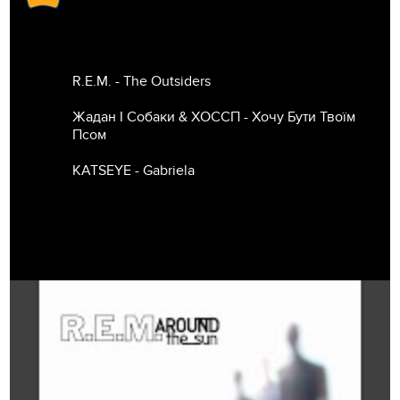
R.E.M. - The Outsiders
Жадан І Собаки & ХОССП - Хочу Бути Твоїм
Псом
KATSEYE - Gabriela