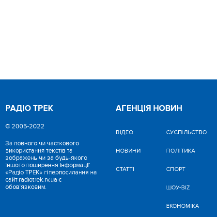
РАДІО ТРЕК
АГЕНЦІЯ НОВИН
© 2005-2022
ВІДЕО
CУСПІЛЬСТВО
За повного чи часткового
використання текстів та
НОВИНИ
ПОЛІТИКА
зображень чи за будь-якого
іншого поширення інформації
СТАТТІ
СПОРТ
«Радіо ТРЕК» гіперпосилання на
сайт radiotrek.rv.ua є
обов'язковим.
ШОУ-BIZ
ЕКОНОМІКА