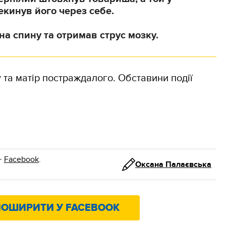
екинув його через себе.
а спину та отримав струс мозку.
та матір постраждалого. Обставини події
·
Facebook
.
Оксана Палаєвська
ОШИРИТИ У FACEBOOK