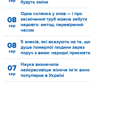
сер
будуть зміни
Одна склянка у злив — і про
08
засмічення труб можна забути
надовго: метод, перевірений
сер
часом
5 знаків, які вказують на те, що
08
душа померлої людини зараз
сер
поруч з вами: народні прикмети
Наука визначила
07
найкрасивіше жіноче ім’я: воно
сер
популярне в Україні