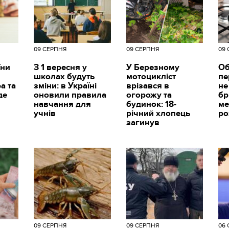
09 СЕРПНЯ
09 СЕРПНЯ
09
їни
З 1 вересня у
У Березному
Об
школах будуть
мотоцикліст
пе
а та
зміни: в Україні
врізався в
не
де
оновили правила
огорожу та
бр
навчання для
будинок: 18-
ме
учнів
річний хлопець
ро
загинув
09 СЕРПНЯ
09 СЕРПНЯ
06