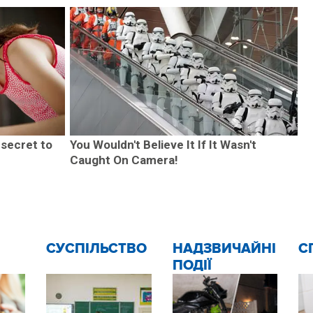
 secret to
You Wouldn't Believe It If It Wasn't
Caught On Camera!
CУСПІЛЬСТВО
НАДЗВИЧАЙНІ
С
ПОДІЇ