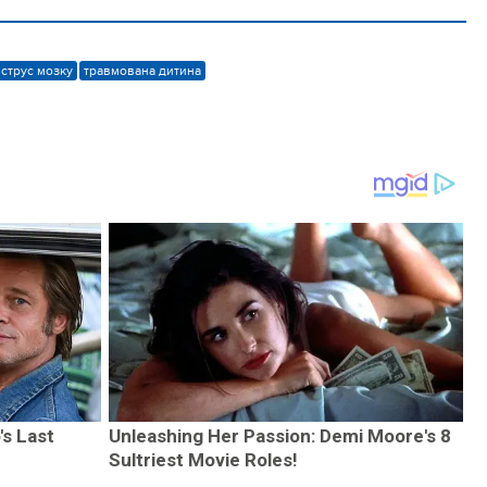
струс мозку
травмована дитина
's Last
Unleashing Her Passion: Demi Moore's 8
Sultriest Movie Roles!