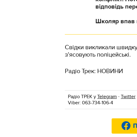
відповідь пер
Школяр впав н
Свідки викликали швидку 
з'ясовують поліцейські.
Радіо Трек: НОВИНИ
Радіо ТРЕК у
Telegram
·
Twitter
Viber: 063-734-106-4
П