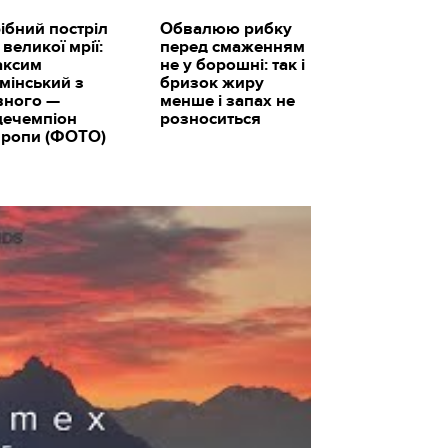
ібний постріл
Обвалюю рибку
 великої мрії:
перед смаженням
аксим
не у борошні: так і
мінський з
бризок жиру
вного —
менше і запах не
цечемпіон
розноситься
ропи (ФОТО)