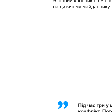
9-річний хлопчик на Рів
на дитячому майданчику. 
Під час гри у
конфлікт. Пот