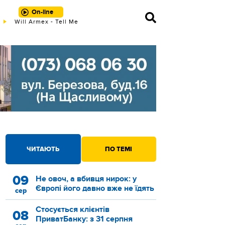
On-line
Will Armex - Tell Me
ЧИТАЮТЬ
ПО ТЕМІ
09
Не овоч, а вбивця нирок: у
Європі його давно вже не їдять
сер
Стосується клієнтів
08
ПриватБанку: з 31 серпня