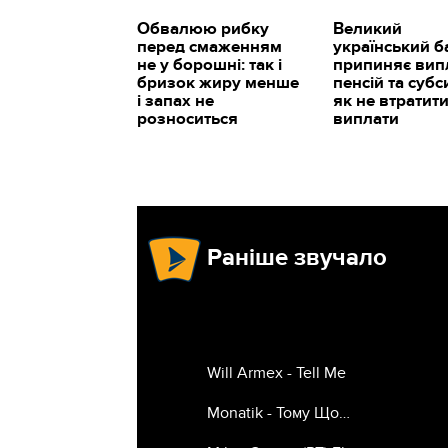
Обвалюю рибку
Великий
перед смаженням
український б
не у борошні: так і
припиняє вип
бризок жиру менше
пенсій та субс
і запах не
як не втратит
розноситься
виплати
Раніше звучало
Will Armex - Tell Me
Monatik - Тому Що…