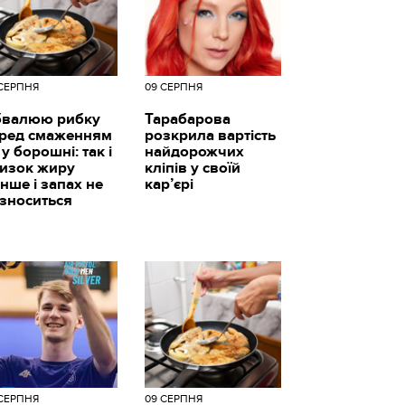
 СЕРПНЯ
09 СЕРПНЯ
валюю рибку
Тарабарова
ред смаженням
розкрила вартість
 у борошні: так і
найдорожчих
изок жиру
кліпів у своїй
нше і запах не
кар’єрі
зноситься
 СЕРПНЯ
09 СЕРПНЯ