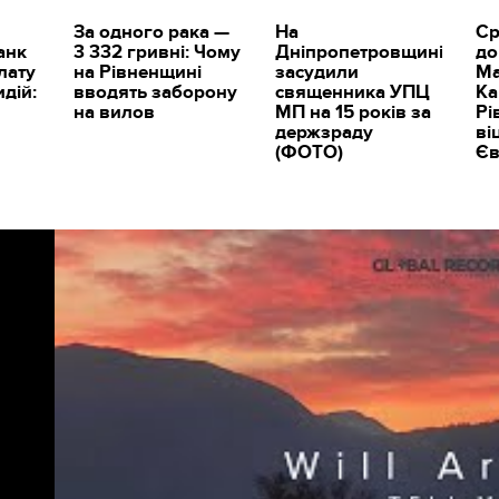
За одного рака —
На
Ср
анк
3 332 гривні: Чому
Дніпропетровщині
до
лату
на Рівненщині
засудили
М
идій:
вводять заборону
священника УПЦ
Ка
и
на вилов
МП на 15 років за
Рі
держзраду
ві
(ФОТО)
Єв