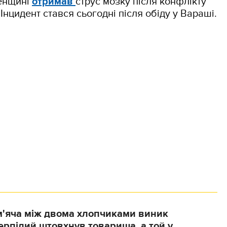
ненщині
отримав
струс мозку після конфлікту
Інцидент стався сьогодні після обіду у Вараші.
 м'яча між двома хлопчиками виник
ерпілий штовхнув товариша, а той у