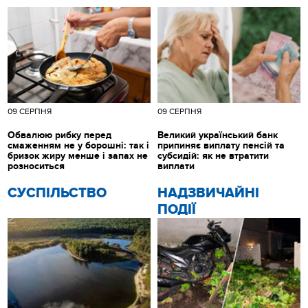
09 СЕРПНЯ
09 СЕРПНЯ
Обвалюю рибку перед
Великий український банк
смаженням не у борошні: так і
припиняє виплату пенсій та
бризок жиру менше і запах не
субсидій: як не втратити
розноситься
виплати
CУСПІЛЬСТВО
НАДЗВИЧАЙНІ
ПОДІЇ