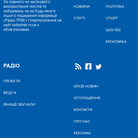
За повного чи часткового
використання текстів та
НОВИНИ
ПОЛІТИКА
зображень чи за будь-якого
іншого поширення інформації
СТАТТІ
СПОРТ
«Радіо ТРЕК» гіперпосилання на
сайт radiotrek.rv.ua є
обов'язковим.
ШОУ-BIZ
ЕКОНОМІКА
РАДІО
ПРОЕКТИ
АРХІВ НОВИН
ВЕДУЧІ
ОГОЛОШЕННЯ
РАНІШЕ ЗВУЧАЛИ
КОНТАКТИ
ПРО НАС
РЕКЛАМА