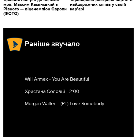
мрії: Максим Камінський з
найдорожчих кліпів у своїй
Рівного — віцечемпіон Європи
кар’єрі
(ФОТО)
Раніше звучало
Will Armex - You Are Beautiful
Христина Соловій - 2:00
Morgan Wallen - (РТ) Love Somebody