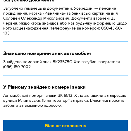
Загублено гаманець із документами. Усередині — пенсійне
посвідчення, картка «Рівнянина» та банківські картки на ім’я
Соловей Олександр Миколайович. Документи втрачені 23
червня. Якщо хтось знайшов або має будь-яку інформацію щодо
його місцезнаходження, телефонуйте за номером: 050-43-50-
103
Знайдено номерний знак автомобіля
Знайдено номерний знак ВК2357ВО Хто загубив, звертатися
(096)-150-7002
У Рівному знайдено номерні знаки
Автомобільні номерні знаки BK 6513 IX , їх залишили за адресою
вулиця Млинівська, 15 на території заправки. Власника просять
забрати за вказаною адресою.
Більше оголошень