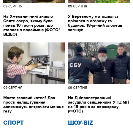
09 СЕРПНЯ
09 СЕРПНЯ
На Хмельниччині зникло
У Березному мотоцикліст
Святе озеро, якому було
врізався в огорожу та
понад 10 тисяч років: що
будинок: 18-річний хлопець
сталося з водоймою (ФОТО/
загинув
ВІДЕО)
09 СЕРПНЯ
09 СЕРПНЯ
Маєте газовий котел? Два
На Дніпропетровщині
прості налаштування
засудили священника УПЦ МП
допоможуть витрачати менше
на 15 років за держзраду
газу
(ФОТО)
СПОРТ
ШОУ-BIZ