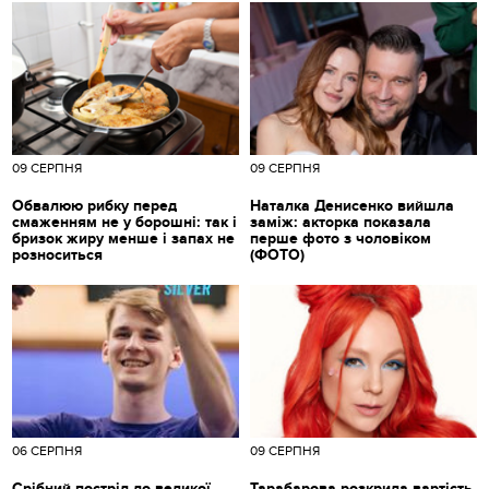
09 СЕРПНЯ
09 СЕРПНЯ
Обвалюю рибку перед
Наталка Денисенко вийшла
смаженням не у борошні: так і
заміж: акторка показала
бризок жиру менше і запах не
перше фото з чоловіком
розноситься
(ФОТО)
06 СЕРПНЯ
09 СЕРПНЯ
Срібний постріл до великої
Тарабарова розкрила вартість