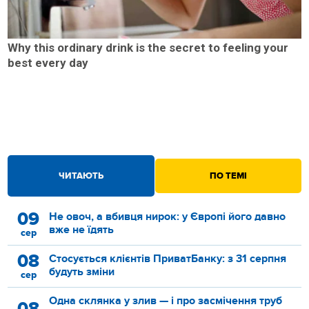
Why this ordinary drink is the secret to feeling your
best every day
ЧИТАЮТЬ
ПО ТЕМІ
09
Не овоч, а вбивця нирок: у Європі його давно
вже не їдять
сер
08
Стосується клієнтів ПриватБанку: з 31 серпня
будуть зміни
сер
Одна склянка у злив — і про засмічення труб