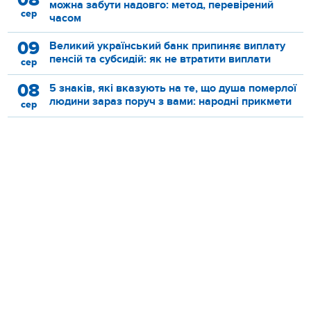
08
можна забути надовго: метод, перевірений
сер
часом
09
Великий український банк припиняє виплату
пенсій та субсидій: як не втратити виплати
сер
08
5 знаків, які вказують на те, що душа померлої
людини зараз поруч з вами: народні прикмети
сер