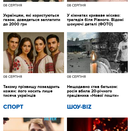
08 СЕРПНЯ
08 СЕРПНЯ
Українцям, які користуються
У кімнатах криваве місиво:
газом, доведеться заплатити
трагедія біля Рівного. Відомі
до 2000 грн
шокуючі деталі (ФОТО)
08 СЕРПНЯ
08 СЕРПНЯ
Такому прізвищу позаздрить
Нещодавно став батьком:
кожен: його носить лише
росія вбила 20-річного
тисяча українців
працівника «Нової пошти»
СПОРТ
ШОУ-BIZ