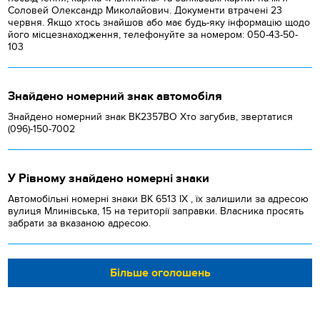
Соловей Олександр Миколайович. Документи втрачені 23
червня. Якщо хтось знайшов або має будь-яку інформацію щодо
його місцезнаходження, телефонуйте за номером: 050-43-50-
103
Знайдено номерний знак автомобіля
Знайдено номерний знак ВК2357ВО Хто загубив, звертатися
(096)-150-7002
У Рівному знайдено номерні знаки
Автомобільні номерні знаки BK 6513 IX , їх залишили за адресою
вулиця Млинівська, 15 на території заправки. Власника просять
забрати за вказаною адресою.
Більше оголошень