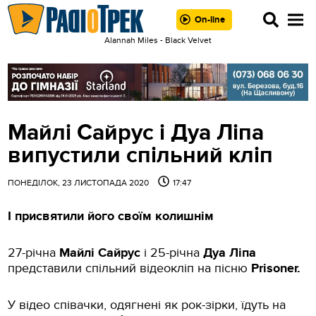
On-line
Alannah Miles - Black Velvet
Майлі Сайрус і Дуа Ліпа
випустили спільний кліп
ПОНЕДІЛОК, 23 ЛИСТОПАДА 2020
17:47
І присвятили його своїм колишнім
27-річна
Майлі Сайрус
і 25-річна
Дуа Ліпа
представили спільний відеокліп на пісню
Prisoner.
У відео співачки, одягнені як рок-зірки, їдуть на