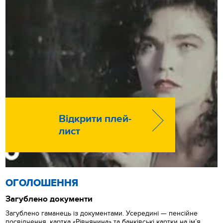
Відкрити плей-
лист
ОГОЛОШЕННЯ
Загублено документи
Загублено гаманець із документами. Усередині — пенсійне
посвідчення, картка «Рівнянина» та банківські картки на ім’я