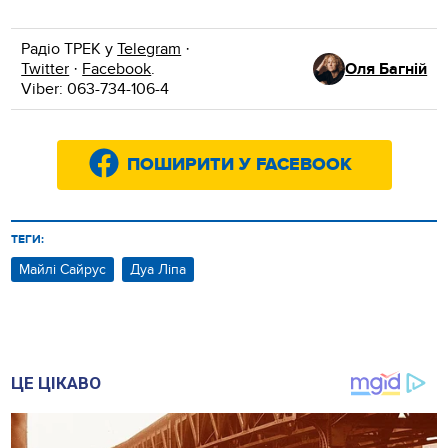
Радіо ТРЕК у
Telegram
·
Twitter
·
Facebook
.
Оля Багній
Viber: 063-734-106-4
ПОШИРИТИ У FACEBOOK
ТЕГИ:
Майлі Сайрус
Дуа Ліпа
ЦЕ ЦІКАВО