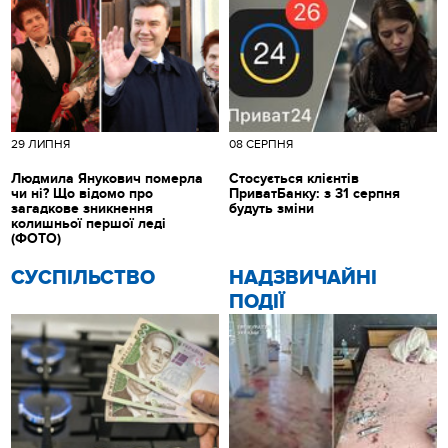
29 ЛИПНЯ
08 СЕРПНЯ
Людмила Янукович померла
Стосується клієнтів
чи ні? Що відомо про
ПриватБанку: з 31 серпня
загадкове зникнення
будуть зміни
колишньої першої леді
(ФОТО)
CУСПІЛЬСТВО
НАДЗВИЧАЙНІ
ПОДІЇ