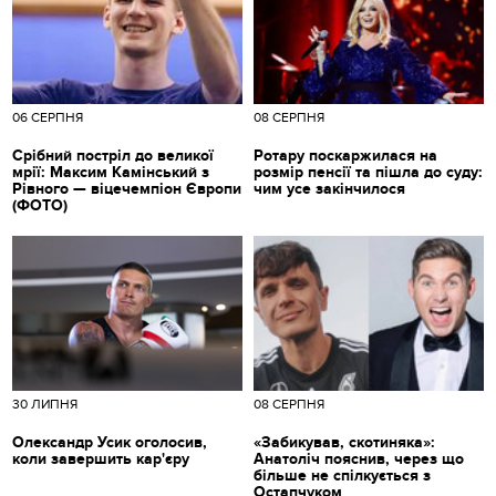
06 СЕРПНЯ
08 СЕРПНЯ
Срібний постріл до великої
Ротару поскаржилася на
мрії: Максим Камінський з
розмір пенсії та пішла до суду:
Рівного — віцечемпіон Європи
чим усе закінчилося
(ФОТО)
30 ЛИПНЯ
08 СЕРПНЯ
Олександр Усик оголосив,
«Забикував, скотиняка»:
коли завершить кар'єру
Анатоліч пояснив, через що
більше не спілкується з
Остапчуком