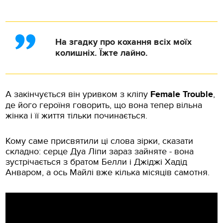
На згадку про кохання всіх моїх
колишніх. Їжте лайно.
А закінчується він уривком з кліпу
Female Trouble
,
де його героїня говорить, що вона тепер вільна
жінка і її життя тільки починається.
Кому саме присвятили ці слова зірки, сказати
складно: серце Дуа Ліпи зараз зайняте - вона
зустрічається
з братом Белли і Джіджі Хадід
Анваром, а ось Майлі вже кілька місяців самотня.