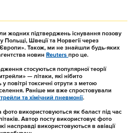
шли жодних підтверджень існування позову
у Польщі, Швеції та Норвегії через
Європи». Також, ми не знайшли будь-яких
агентства новин
Reuters
про це.
дження стосуються популярної теорії
мтрейли» — літаки, які нібито
у повітрі токсичні отрути з метою
селення. Раніше ми вже спростовували
мтрейли та хімічний пневмонії
.
 фото використовуються як баласт під час
ітаків. Автор посту використовує фото
які насправді використовуються в авіації