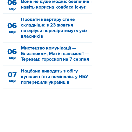
06
Вона не дуже модна: безпечна і
навіть корисна ковбаса існує
сер
Продати квартиру стане
06
складніше: з 23 жовтня
нотаріуси перевірятимуть усіх
сер
власників
Мистецтво комунікації —
06
Близнюкам, Магія взаємодії —
сер
Терезам: гороскоп на 7 серпня
Нацбанк виводить з обігу
07
купюри п'яти номіналів: у НБУ
сер
попередили українців