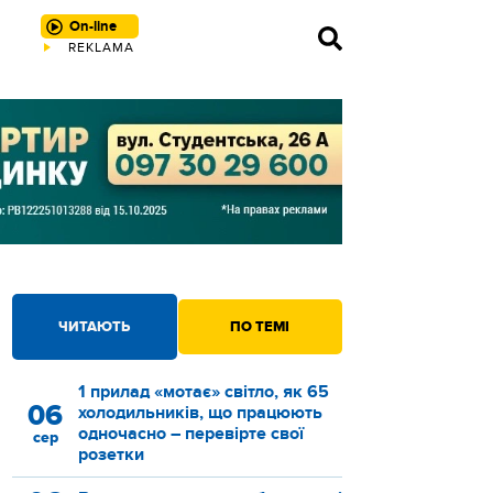
On-line
REKLAMA
ЧИТАЮТЬ
ПО ТЕМІ
1 прилад «мотає» світло, як 65
06
холодильників, що працюють
одночасно – перевірте свої
сер
розетки