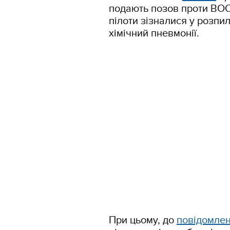
подають позов проти ВОО
пілоти зізналися у розпи
хімічний пневмонії.
При цьому, до
повідомле