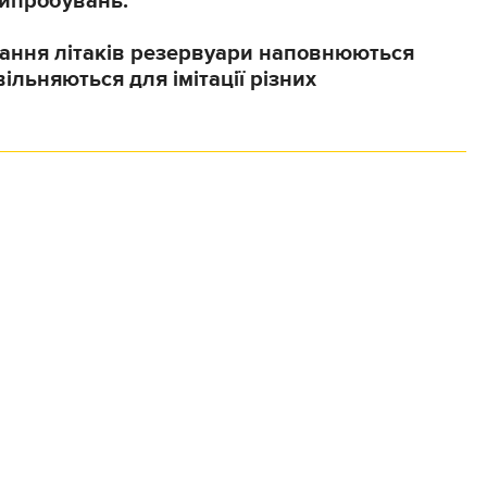
випробувань.
вання літаків резервуари наповнюються
ільняються для імітації різних