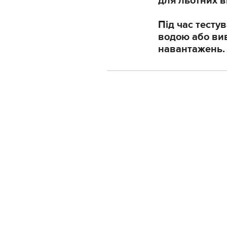
для льотних 
Під час тесту
водою або вив
навантажень.