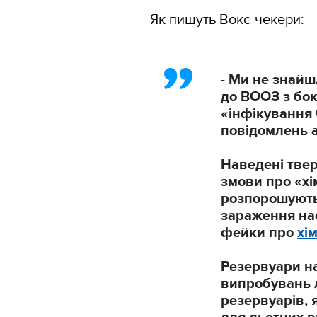
Як пишуть Вокс-чекери:
- Ми не знай
до ВООЗ з бок
«інфікування 
повідомлень 
Наведені твер
змови про «хі
розпорошують 
зараження на
фейки про
хі
Резервуари на
випробувань л
резервуарів, 