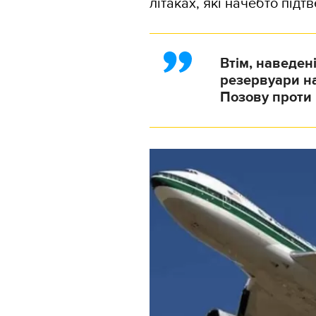
літаках, які начебто під
Втім, наведен
резервуари на
Позову проти