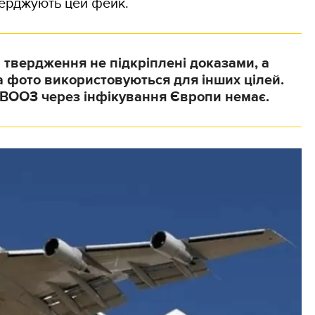
тверджують цей фейк.
і твердження не підкріплені доказами, а
 фото використовуються для інших цілей.
 ВООЗ через інфікування Європи немає.