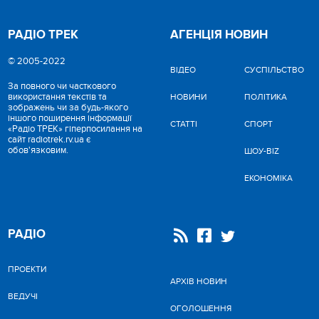
РАДІО ТРЕК
АГЕНЦІЯ НОВИН
© 2005-2022
ВІДЕО
CУСПІЛЬСТВО
За повного чи часткового
використання текстів та
НОВИНИ
ПОЛІТИКА
зображень чи за будь-якого
іншого поширення інформації
СТАТТІ
СПОРТ
«Радіо ТРЕК» гіперпосилання на
сайт radiotrek.rv.ua є
обов'язковим.
ШОУ-BIZ
ЕКОНОМІКА
РАДІО
ПРОЕКТИ
АРХІВ НОВИН
ВЕДУЧІ
ОГОЛОШЕННЯ