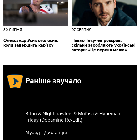
30 ЛИПНЯ
07 СЕРПНЯ
Олександр Усик оголосив,
Павло Текучев розкрив,
коли завершить кар'єру
скільки заробляють українські
актори: «Це верхня межа»
Раніше звучало
Riton & Nightcrawlers & Mufasa & Hypeman -
Friday (Dopamine Re-Edit)
Муаяд - Дистанція