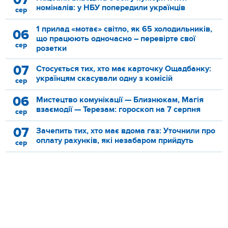
номіналів: у НБУ попередили українців
сер
1 прилад «мотає» світло, як 65 холодильників,
06
що працюють одночасно – перевірте свої
сер
розетки
07
Стосується тих, хто має карточку Ощадбанку:
українцям скасували одну з комісій
сер
06
Мистецтво комунікації — Близнюкам, Магія
взаємодії — Терезам: гороскоп на 7 серпня
сер
07
Зачепить тих, хто має вдома газ: Уточнили про
оплату рахунків, які незабаром прийдуть
сер