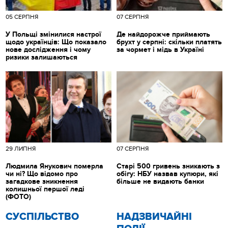
05 СЕРПНЯ
07 СЕРПНЯ
У Польщі змінилися настрої
Де найдорожче приймають
щодо українців: Що показало
брухт у серпні: скільки платять
нове дослідження і чому
за чормет і мідь в Україні
ризики залишаються
29 ЛИПНЯ
07 СЕРПНЯ
Людмила Янукович померла
Старі 500 гривень зникають з
чи ні? Що відомо про
обігу: НБУ назвав купюри, які
загадкове зникнення
більше не видають банки
колишньої першої леді
(ФОТО)
CУСПІЛЬСТВО
НАДЗВИЧАЙНІ