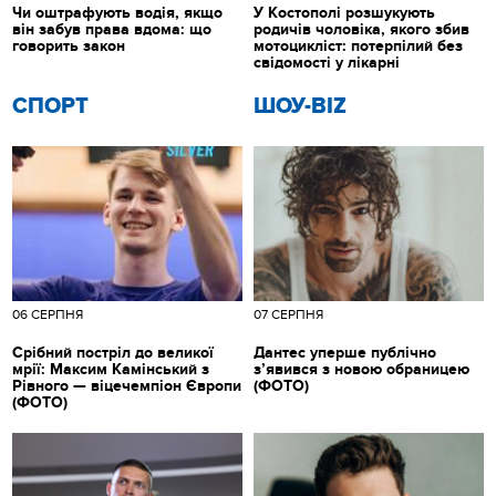
Чи оштрафують водія, якщо
У Костополі розшукують
він забув права вдома: що
родичів чоловіка, якого збив
говорить закон
мотоцикліст: потерпілий без
свідомості у лікарні
СПОРТ
ШОУ-BIZ
06 СЕРПНЯ
07 СЕРПНЯ
Срібний постріл до великої
Дантес уперше публічно
мрії: Максим Камінський з
з’явився з новою обраницею
Рівного — віцечемпіон Європи
(ФОТО)
(ФОТО)