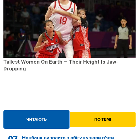
Tallest Women On Earth — Their Height Is Jaw-
Dropping
ЧИТАЮТЬ
ПО ТЕМІ
07
Нацбанк виводить з обігу купюри п'яти