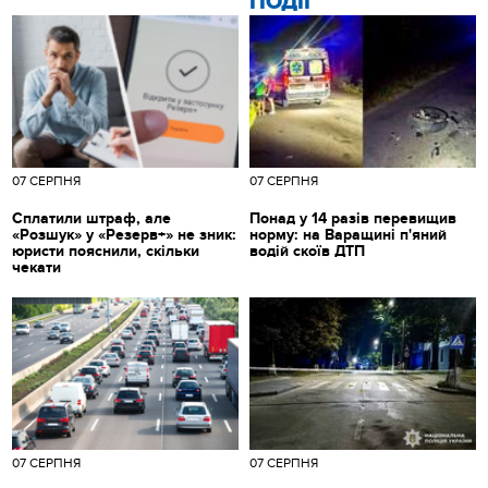
ПОДІЇ
07 СЕРПНЯ
07 СЕРПНЯ
Сплатили штраф, але
Понад у 14 разів перевищив
«Розшук» у «Резерв+» не зник:
норму: на Варащині п'яний
юристи пояснили, скільки
водій скоїв ДТП
чекати
07 СЕРПНЯ
07 СЕРПНЯ