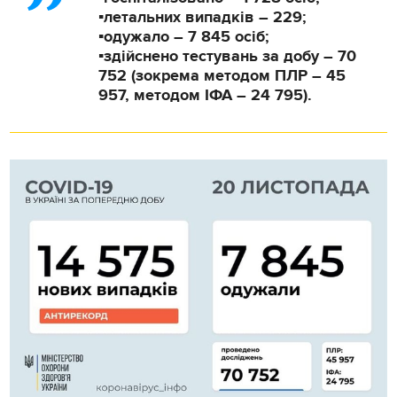
▪️летальних випадків – 229;
▪️одужало – 7 845 осіб;
▪️здійснено тестувань за добу – 70
752 (зокрема методом ПЛР – 45
957, методом ІФА – 24 795).