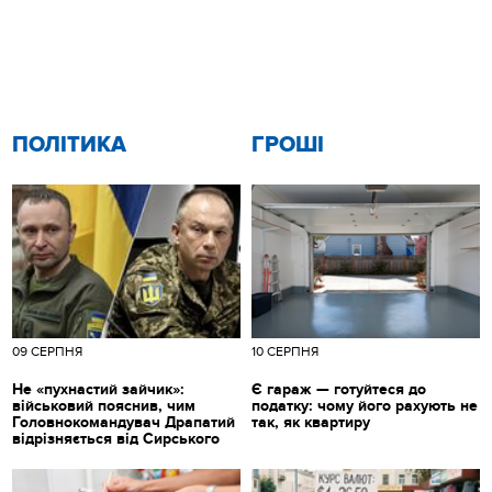
ПОЛІТИКА
ГРОШІ
09 СЕРПНЯ
10 СЕРПНЯ
Не «пухнастий зайчик»:
Є гараж — готуйтеся до
військовий пояснив, чим
податку: чому його рахують не
Головнокомандувач Драпатий
так, як квартиру
відрізняється від Сирського