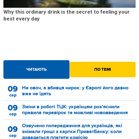
Why this ordinary drink is the secret to feeling your
best every day
ЧИТАЮТЬ
ПО ТЕМІ
09
Не овоч, а вбивця нирок: у Європі його давно
вже не їдять
сер
09
Зміни в роботі ТЦК: українцям роз'яснили
правила перевірок та можливі нововведення
сер
Озвучено попередження для українців, які
09
знімали гроші з картки ПриватБанку: коли
сер
доведеться платити комісію