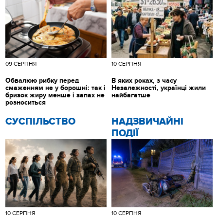
09 СЕРПНЯ
10 СЕРПНЯ
Обвалюю рибку перед
В яких роках, з часу
смаженням не у борошні: так і
Незалежності, українці жили
бризок жиру менше і запах не
найбагатше
розноситься
CУСПІЛЬСТВО
НАДЗВИЧАЙНІ
ПОДІЇ
10 СЕРПНЯ
10 СЕРПНЯ