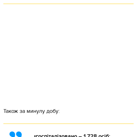
Також за минулу добу:
▪️госпіталізовано – 1 728 осіб;