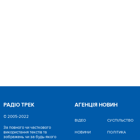
РАДІО ТРЕК
АГЕНЦІЯ НОВИН
© 2005-2022
ВІДЕО
CУСПІЛЬСТВО
За повного чи часткового
використання текстів та
НОВИНИ
ПОЛІТИКА
зображень чи за будь-якого