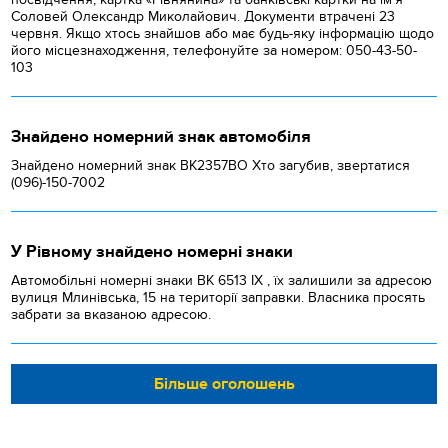
Соловей Олександр Миколайович. Документи втрачені 23
червня. Якщо хтось знайшов або має будь-яку інформацію щодо
його місцезнаходження, телефонуйте за номером: 050-43-50-
103
Знайдено номерний знак автомобіля
Знайдено номерний знак ВК2357ВО Хто загубив, звертатися
(096)-150-7002
У Рівному знайдено номерні знаки
Автомобільні номерні знаки BK 6513 IX , їх залишили за адресою
вулиця Млинівська, 15 на території заправки. Власника просять
забрати за вказаною адресою.
Більше оголошень