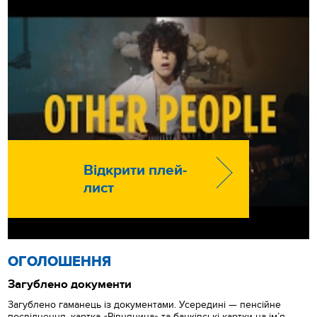
Відкрити плей-
лист
ОГОЛОШЕННЯ
Загублено документи
Загублено гаманець із документами. Усередині — пенсійне
посвідчення, картка «Рівнянина» та банківські картки на ім’я