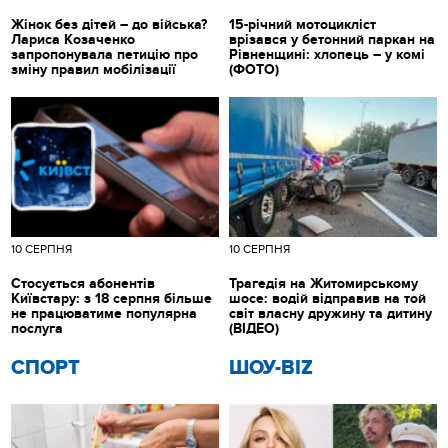
Жінок без дітей – до війська?
15-річний мотоцикліст
Лариса Козаченко
врізався у бетонний паркан на
запропонувала петицію про
Рівненщині: хлопець – у комі
зміну правил мобілізації
(ФОТО)
10 СЕРПНЯ
10 СЕРПНЯ
Стосується абонентів
Трагедія на Житомирському
Київстару: з 18 серпня більше
шосе: водій відправив на той
не працюватиме популярна
світ власну дружину та дитину
послуга
(ВІДЕО)
СПОРТ
ШОУ-BIZ