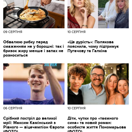
09 СЕРПНЯ
10 СЕРПНЯ
Обвалюю рибку перед
«Це дурість»: Полякова
смаженням не у борошні: так і
пояснила, чому підтримує
бризок жиру менше і запах не
Пугачову та Галкіна
розноситься
06 СЕРПНЯ
10 СЕРПНЯ
Срібний постріл до великої
Діти, чутки про «таємного
мрії: Максим Камінський з
сина» та новий роман:
Рівного — віцечемпіон Європи
особисте життя Пономарьова
(ФОТО)
(ФОТО)