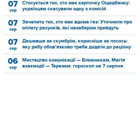
07
Стосується тих, хто має карточку Ощадбанку:
українцям скасували одну з комісій
сер
07
Зачепить тих, хто має вдома газ: Уточнили про
оплату рахунків, які незабаром прийдуть
сер
07
Дешевша за скумбрію, корисніша за лосось:
яку рибу обов’язково треба додати до раціону
сер
06
Мистецтво комунікації — Близнюкам, Магія
взаємодії — Терезам: гороскоп на 7 серпня
сер