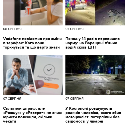
08 СЕРПНЯ
07 СЕРПНЯ
Vodafone повідомив про зміни
Понад у 14 разів перевищив
в тарифах: Кого вони
норму: на Варащині п'яний
торкнуться та що варто знати
водій скоїв ДТП
07 СЕРПНЯ
07 СЕРПНЯ
Сплатили штраф, але
У Костополі розшукують
«Розшук» у «Резерв+» не зник:
родичів чоловіка, якого збив
юристи пояснили, скільки
мотоцикліст: потерпілий без
чекати
свідомості у лікарні