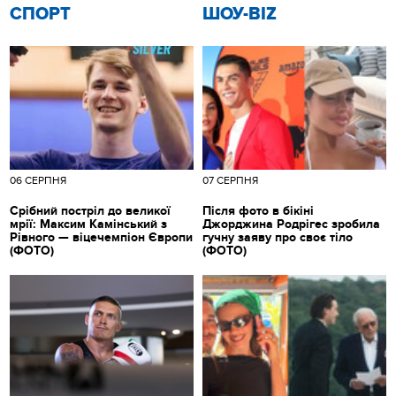
СПОРТ
ШОУ-BIZ
06 СЕРПНЯ
07 СЕРПНЯ
Срібний постріл до великої
Після фото в бікіні
мрії: Максим Камінський з
Джорджина Родрігес зробила
Рівного — віцечемпіон Європи
гучну заяву про своє тіло
(ФОТО)
(ФОТО)