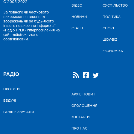
© 2005-2022
ВІДЕО
CУСПІЛЬСТВО
За повного чи часткового
використання текстів та
НОВИНИ
ПОЛІТИКА
зображень чи за будь-якого
іншого поширення інформації
СТАТТІ
СПОРТ
«Радіо ТРЕК» гіперпосилання на
сайт radiotrek.rv.ua є
обов'язковим.
ШОУ-BIZ
ЕКОНОМІКА
РАДІО
ПРОЕКТИ
АРХІВ НОВИН
ВЕДУЧІ
ОГОЛОШЕННЯ
РАНІШЕ ЗВУЧАЛИ
КОНТАКТИ
ПРО НАС