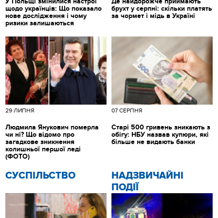
У Польщі змінилися настрої
Де найдорожче приймають
щодо українців: Що показало
брухт у серпні: скільки платять
нове дослідження і чому
за чормет і мідь в Україні
ризики залишаються
29 ЛИПНЯ
07 СЕРПНЯ
Людмила Янукович померла
Старі 500 гривень зникають з
чи ні? Що відомо про
обігу: НБУ назвав купюри, які
загадкове зникнення
більше не видають банки
колишньої першої леді
(ФОТО)
CУСПІЛЬСТВО
НАДЗВИЧАЙНІ
ПОДІЇ