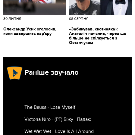
30 ЛИПНЯ
08 СЕРПНЯ
Олександр Усик оголосив,
«Забикував, скотиняка»:
коли завершить кар'єру
Анатоліч пояснив, через що
більше не спілкується з
Остапчуком
Раніше звучало
The Bausa - Lose Myself
Victoria Niro - (РТ) Біжу І Падаю
Wet Wet Wet - Love Is All Around