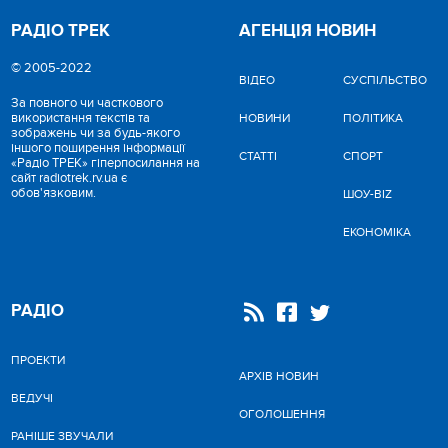
РАДІО ТРЕК
АГЕНЦІЯ НОВИН
© 2005-2022
ВІДЕО
CУСПІЛЬСТВО
За повного чи часткового
використання текстів та
НОВИНИ
ПОЛІТИКА
зображень чи за будь-якого
іншого поширення інформації
СТАТТІ
СПОРТ
«Радіо ТРЕК» гіперпосилання на
сайт radiotrek.rv.ua є
обов'язковим.
ШОУ-BIZ
ЕКОНОМІКА
РАДІО
ПРОЕКТИ
АРХІВ НОВИН
ВЕДУЧІ
ОГОЛОШЕННЯ
РАНІШЕ ЗВУЧАЛИ