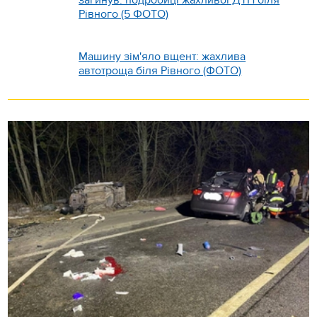
загинув: подробиці жахливої ДТП біля
Рівного (5 ФОТО)
Машину зім'яло вщент: жахлива
автотроща біля Рівного (ФОТО)