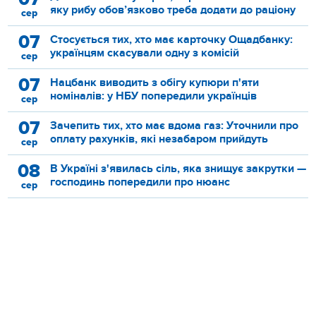
яку рибу обов’язково треба додати до раціону
сер
07
Стосується тих, хто має карточку Ощадбанку:
українцям скасували одну з комісій
сер
07
Нацбанк виводить з обігу купюри п'яти
номіналів: у НБУ попередили українців
сер
07
Зачепить тих, хто має вдома газ: Уточнили про
оплату рахунків, які незабаром прийдуть
сер
08
В Україні з'явилась сіль, яка знищує закрутки —
господинь попередили про нюанс
сер