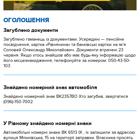
ОГОЛОШЕННЯ
Загублено документи
Загублено гаманець із документами. Усередині — пенсійне
посвідчення, картка «Рівнянина» та банківські картки на ім’я
Соловей Олександр Миколайович. Документи втрачені 23
червня. Якщо хтось знайшов або має будь-яку інформацію щодо
його місцезнаходження, телефонуйте за номером: 050-43-50-
103
Знайдено номерний знак автомобіля
Знайдено номерний знак ВК2357ВО Хто загубив, звертатися
(096)-150-7002
У Рівному знайдено номерні знаки
Автомобільні номерні знаки BK 6513 IX , їх залишили за адресою
вулиця Млинівська, 15 на території заправки. Власника просять