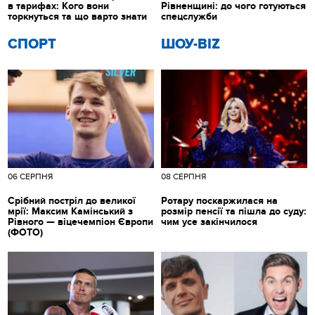
в тарифах: Кого вони
Рівненщині: до чого готуються
торкнуться та що варто знати
спецслужби
СПОРТ
ШОУ-BIZ
06 СЕРПНЯ
08 СЕРПНЯ
Срібний постріл до великої
Ротару поскаржилася на
мрії: Максим Камінський з
розмір пенсії та пішла до суду:
Рівного — віцечемпіон Європи
чим усе закінчилося
(ФОТО)