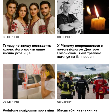
08 СЕРПНЯ
08 СЕРПНЯ
Такому прізвищу позаздрить
У Рівному попрощаються з
кожен: його носить лише
анестезіологом Дмитром
тисяча українців
Сисонюком, який трагічно
загинув на Вінниччині
08 СЕРПНЯ
08 СЕРПНЯ
Vodafone повідомив про зміни
Масштабні навчання на