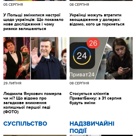
05 СЕРПНЯ
08 СЕРПНЯ
У Польщі змінилися настрої
Українці можуть втратити
щодо українців: Що показало
заощадження у доларах:
нове дослідження і чому
відомо, кого це торкнеться
ризики залишаються
29 ЛИПНЯ
08 СЕРПНЯ
Людмила Янукович померла
Стосується клієнтів
чи ні? Що відомо про
ПриватБанку: з 31 серпня
загадкове зникнення
будуть зміни
колишньої першої леді
(ФОТО)
CУСПІЛЬСТВО
НАДЗВИЧАЙНІ
ПОДІЇ