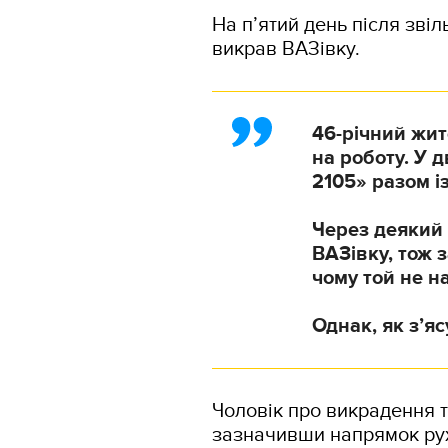
На п’ятий день після зві
викрав ВАЗівку.
46-річний жит
на роботу. У 
2105» разом і
Через деякий 
ВАЗівку, тож 
чому той не на
Однак, як з’я
Чоловік про викрадення т
зазначивши напрямок ру