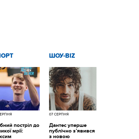
ПОРТ
ШОУ-BIZ
СЕРПНЯ
07 СЕРПНЯ
бний постріл до
Дантес уперше
икої мрії:
публічно з’явився
ксим
з новою