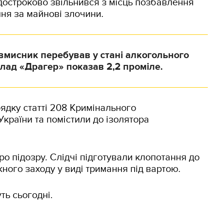
достроково звільнився з місць позбавлення
ння за майнові злочини.
овмисник перебував у стані алкогольного
илад «Драгер» показав 2,2 проміле.
ядку статті 208 Кримінального
країни та помістили до ізолятора
о підозру. Слідчі підготували клопотання до
ного заходу у виді тримання під вартою.
ть сьогодні.