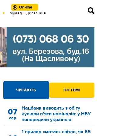
On-line
Муаяд - Дистанція
Bruno Mars - The Lazy Song
ЧИТАЮТЬ
ПО ТЕМІ
Нацбанк виводить з обігу
07
купюри п'яти номіналів: у НБУ
сер
попередили українців
1 прилад «мотає» світло, як 65