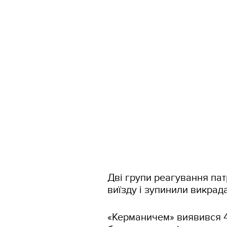
Дві групи реагування пат
виїзду і зупинили викра
«Керманичем» виявився 4