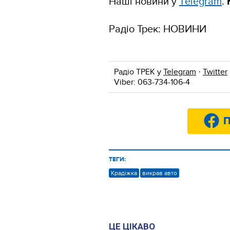
Наші новини у
Тelegram
.
Радіо Трек: НОВИНИ
Радіо ТРЕК у
Telegram
·
Twitter
Viber: 063-734-106-4
П
ТЕГИ:
Крадіжка
викрав авто
ЦЕ ЦІКАВО