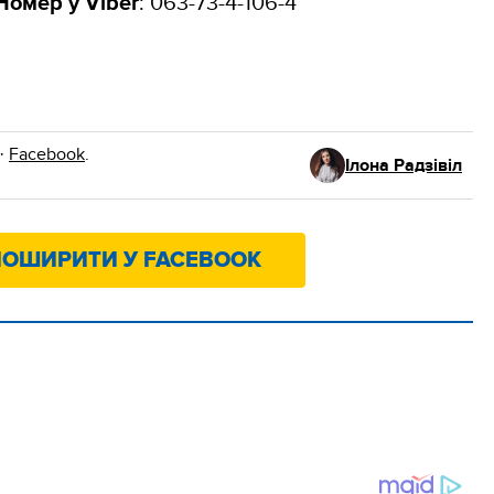
Номер у Viber
: 063-73-4-106-4
·
Facebook
.
Ілона Радзівіл
ОШИРИТИ У FACEBOOK