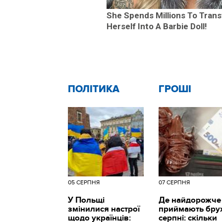
She Spends Millions To Tran
Herself Into A Barbie Doll!
ПОЛІТИКА
ГРОШІ
05 СЕРПНЯ
07 СЕРПНЯ
У Польщі
Де найдорожче
змінилися настрої
приймають брух
щодо українців:
серпні: скільки