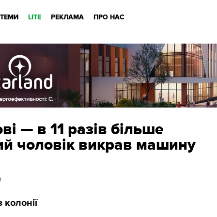
ТЕМИ
LITE
РЕКЛАМА
ПРО НАС
ві — в 11 разів більше
ий чоловік викрав машину
8
 колонії