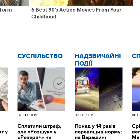
sform
6 Best 90’s Action Movies From Your
Childhood
CУСПІЛЬСТВО
НАДЗВИЧАЙНІ
С
ПОДІЇ
07 СЕРПНЯ
07 СЕРПНЯ
06 
Сплатили штраф,
Понад у 14 разів
Срі
т у
але «Розшук» у
перевищив норму:
вел
«Резерв+» не
на Варащині
Ма