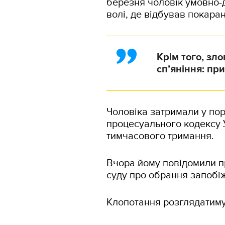
березня чоловік умовно-
волі, де відбував покара
Крім того, зл
сп’яніння: пр
Чоловіка затримали у пор
процесуального кодексу У
тимчасового тримання.
Вчора йому повідомили пр
суду про обрання запобіж
Клопотання розглядатиму