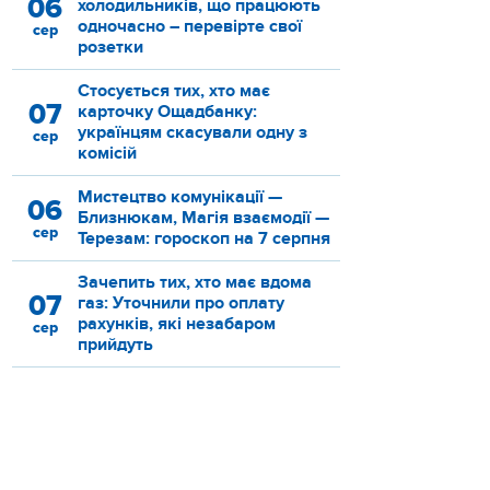
06
холодильників, що працюють
одночасно – перевірте свої
сер
розетки
Стосується тих, хто має
07
карточку Ощадбанку:
українцям скасували одну з
сер
комісій
Мистецтво комунікації —
06
Близнюкам, Магія взаємодії —
сер
Терезам: гороскоп на 7 серпня
Зачепить тих, хто має вдома
07
газ: Уточнили про оплату
рахунків, які незабаром
сер
прийдуть