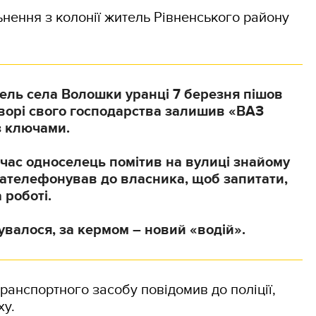
льнення з колонії житель Рівненського району
ель села Волошки уранці 7 березня пішов
дворі свого господарства залишив «ВАЗ
з ключами.
час односелець помітив на вулиці знайому
зателефонував до власника, щоб запитати,
 роботі.
сувалося, за кермом – новий «водій».
ранспортного засобу повідомив до поліції,
ху.