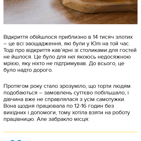
Відкриття обійшлося приблизно в 14 тисяч злотих
– це всі заощадження, які були у Юлі на той час.
Тоді про відкриття кав’ярні зі столиками для гостей
не йшлося. Це було для неї якоюсь недосяжною
мрією, яку ніхто не підтримував. До всього, це
було надто дорого.
Протягом року стало зрозуміло, що торти людям
подобаються – замовлень суттєво побільшало, і
дівчина вже не справлялася з усім самотужки.
Вона щодня працювала по 12-16 годин без
вихідних і допомоги, тому хотіла взяти на роботу
працівницю. Але забракло місця: