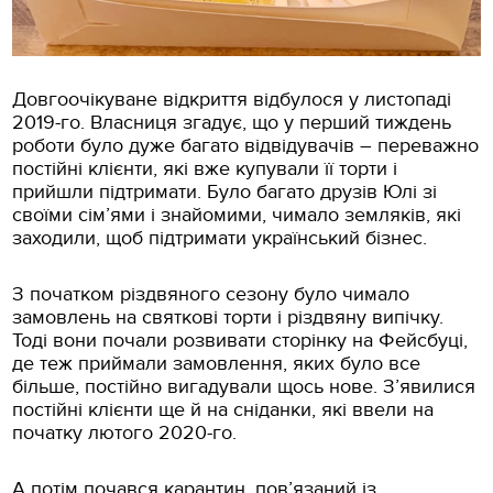
Довгоочікуване відкриття відбулося у листопаді
2019-го. Власниця згадує, що у перший тиждень
роботи було дуже багато відвідувачів – переважно
постійні клієнти, які вже купували її торти і
прийшли підтримати. Було багато друзів Юлі зі
своїми сім’ями і знайомими, чимало земляків, які
заходили, щоб підтримати український бізнес.
З початком різдвяного сезону було чимало
замовлень на святкові торти і різдвяну випічку.
Тоді вони почали розвивати сторінку на Фейсбуці,
де теж приймали замовлення, яких було все
більше, постійно вигадували щось нове. З’явилися
постійні клієнти ще й на сніданки, які ввели на
початку лютого 2020-го.
А потім почався карантин, пов’язаний із