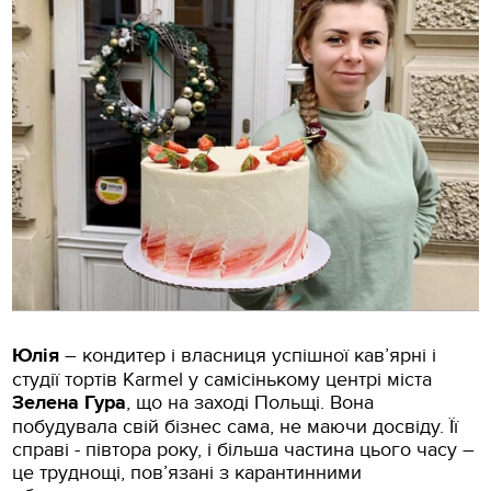
Юлія
– кондитер і власниця успішної кав’ярні і
студії тортів Karmel у самісінькому центрі міста
Зелена Гура
, що на заході Польщі. Вона
побудувала свій бізнес сама, не маючи досвіду. Її
справі - півтора року, і більша частина цього часу –
це труднощі, пов’язані з карантинними