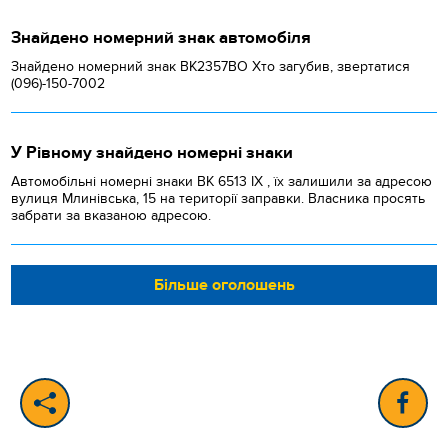
Знайдено номерний знак автомобіля
Знайдено номерний знак ВК2357ВО Хто загубив, звертатися
(096)-150-7002
У Рівному знайдено номерні знаки
Автомобільні номерні знаки BK 6513 IX , їх залишили за адресою
вулиця Млинівська, 15 на території заправки. Власника просять
забрати за вказаною адресою.
Більше оголошень