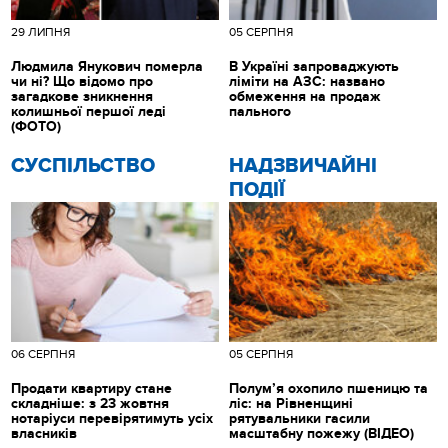
29 ЛИПНЯ
05 СЕРПНЯ
Людмила Янукович померла
В Україні запроваджують
чи ні? Що відомо про
ліміти на АЗС: названо
загадкове зникнення
обмеження на продаж
колишньої першої леді
пального
(ФОТО)
CУСПІЛЬСТВО
НАДЗВИЧАЙНІ
ПОДІЇ
06 СЕРПНЯ
05 СЕРПНЯ
Продати квартиру стане
Полум’я охопило пшеницю та
складніше: з 23 жовтня
ліс: на Рівненщині
нотаріуси перевірятимуть усіх
рятувальники гасили
власників
масштабну пожежу (ВІДЕО)