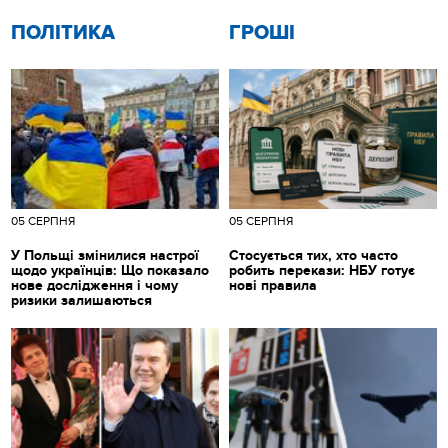
ПОЛІТИКА
ГРОШІ
05 СЕРПНЯ
05 СЕРПНЯ
У Польщі змінилися настрої
Стосується тих, хто часто
щодо українців: Що показало
робить перекази: НБУ готує
нове дослідження і чому
нові правила
ризики залишаються