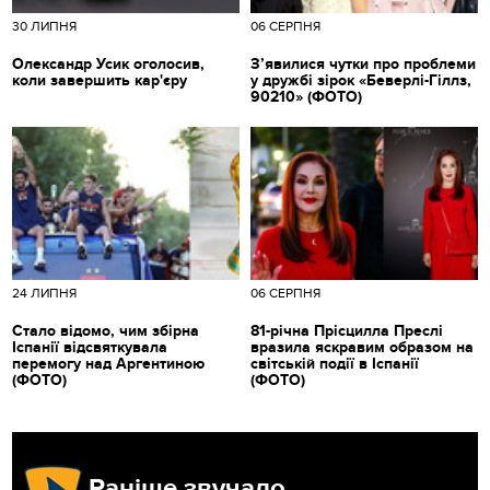
30 ЛИПНЯ
06 СЕРПНЯ
Олександр Усик оголосив,
З’явилися чутки про проблеми
коли завершить кар'єру
у дружбі зірок «Беверлі-Гіллз,
90210» (ФОТО)
24 ЛИПНЯ
06 СЕРПНЯ
Стало відомо, чим збірна
81-річна Прісцилла Преслі
Іспанії відсвяткувала
вразила яскравим образом на
перемогу над Аргентиною
світській події в Іспанії
(ФОТО)
(ФОТО)
Раніше звучало