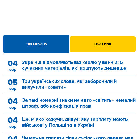
ЧИТАЮТЬ
ПО ТЕМІ
04
Українці відмовляють від кахлю у ванній: 5
сучасних матеріалів, які коштують дешевше
сер
05
Три українських слова, які заборонили й
вилучили «совєти»
сер
04
За такі номерні знаки на авто «світить» немалий
штраф, або конфіскація прав
сер
04
Це, м'яко кажучи, дивує: яку зарплату мають
військові у Польщі та в Україні
сер
Чи можна спиляти гілки сусідського дерева над