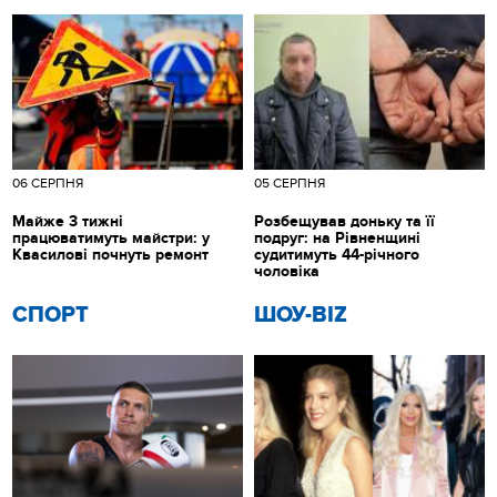
06 СЕРПНЯ
05 СЕРПНЯ
Майже 3 тижні
Розбещував доньку та її
працюватимуть майстри: у
подруг: на Рівненщині
Квасилові почнуть ремонт
судитимуть 44-річного
чоловіка
СПОРТ
ШОУ-BIZ